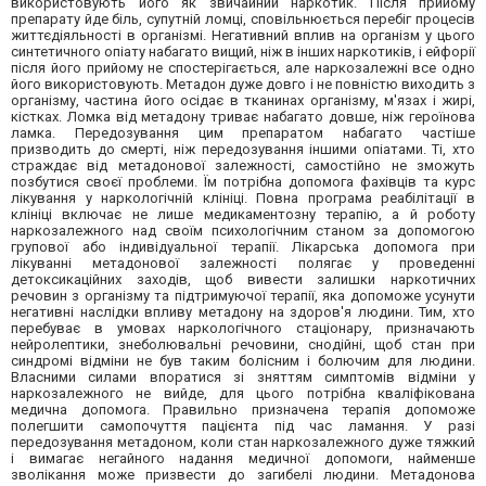
використовують його як звичайний наркотик. Після прийому
препарату йде біль, супутній ломці, сповільнюється перебіг процесів
життєдіяльності в організмі. Негативний вплив на організм у цього
синтетичного опіату набагато вищий, ніж в інших наркотиків, і ейфорії
після його прийому не спостерігається, але наркозалежні все одно
його використовують. Метадон дуже довго і не повністю виходить з
організму, частина його осідає в тканинах організму, м'язах і жирі,
кістках. Ломка від метадону триває набагато довше, ніж героїнова
ламка. Передозування цим препаратом набагато частіше
призводить до смерті, ніж передозування іншими опіатами. Ті, хто
страждає від метадонової залежності, самостійно не зможуть
позбутися своєї проблеми. Їм потрібна допомога фахівців та курс
лікування у наркологічній клініці. Повна програма реабілітації в
клініці включає не лише медикаментозну терапію, а й роботу
наркозалежного над своїм психологічним станом за допомогою
групової або індивідуальної терапії. Лікарська допомога при
лікуванні метадонової залежності полягає у проведенні
детоксикаційних заходів, щоб вивести залишки наркотичних
речовин з організму та підтримуючої терапії, яка допоможе усунути
негативні наслідки впливу метадону на здоров'я людини. Тим, хто
перебуває в умовах наркологічного стаціонару, призначають
нейролептики, знеболювальні речовини, снодійні, щоб стан при
синдромі відміни не був таким болісним і болючим для людини.
Власними силами впоратися зі зняттям симптомів відміни у
наркозалежного не вийде, для цього потрібна кваліфікована
медична допомога. Правильно призначена терапія допоможе
полегшити самопочуття пацієнта під час ламання. У разі
передозування метадоном, коли стан наркозалежного дуже тяжкий
і вимагає негайного надання медичної допомоги, найменше
зволікання може призвести до загибелі людини. Метадонова