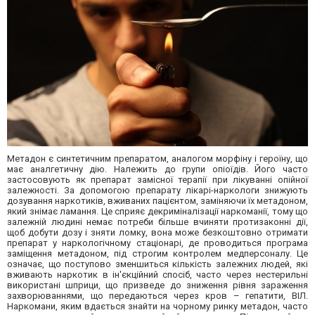
Метадон є синтетичним препаратом, аналогом морфіну і героїну, що
має аналгетичну дію. Належить до групи опіоїдів. Його часто
застосовують як препарат замісної терапії при лікуванні опійної
залежності. За допомогою препарату лікарі-наркологи знижують
дозування наркотиків, вживаних пацієнтом, заміняючи їх метадоном,
який знімає ламання. Це сприяє декриміналізації наркоманії, тому що
залежній людині немає потреби більше вчиняти протизаконні дії,
щоб добути дозу і зняти ломку, вона може безкоштовно отримати
препарат у наркологічному стаціонарі, де проводиться програма
заміщення метадоном, під строгим контролем медперсоналу. Це
означає, що поступово зменшиться кількість залежних людей, які
вживають наркотик в ін'єкційний спосіб, часто через нестерильні
використані шприци, що призведе до зниження рівня зараження
захворюваннями, що передаються через кров – гепатити, ВІЛ.
Наркомани, яким вдається знайти на чорному ринку метадон, часто