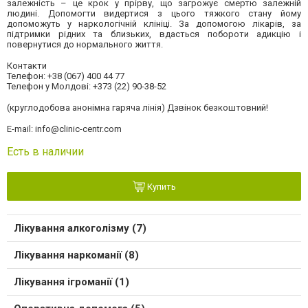
залежність – це крок у прірву, що загрожує смертю залежній
людині. Допомогти видертися з цього тяжкого стану йому
допоможуть у наркологічній клініці. За допомогою лікарів, за
підтримки рідних та близьких, вдасться побороти адикцію і
повернутися до нормального життя.
Контакти
Телефон: +38 (067) 400 44 77
Телефон у Молдові: +373 (22) 90-38-52
(круглодобова анонімна гаряча лінія) Дзвінок безкоштовний!
E-mail:
info@clinic-centr.com
Есть в наличии
Купить
Лікування алкоголізму (7)
Лікування наркоманії (8)
Лікування ігроманії (1)