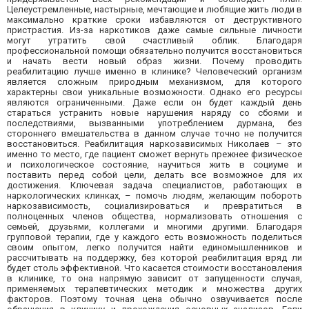
Целеустремленные, настырные, мечтающие и любящие жить люди в
максимально краткие сроки избавляются от деструктивного
пристрастия. Из-за наркотиков даже самые сильные личности
могут утратить свой счастливый облик. Благодаря
профессиональной помощи обязательно получится восстановиться
и начать вести новый образ жизни. Почему проводить
реабилитацию лучше именно в клинике? Человеческий организм
является сложным природным механизмом, для которого
характерны свои уникальные возможности. Однако его ресурсы
являются ограниченными. Даже если он будет каждый день
стараться устранить новые нарушения наряду со сбоями и
последствиями, вызванными употреблением дурмана, без
стороннего вмешательства в данном случае точно не получится
восстановиться. Реабилитация наркозависимых Николаев – это
именно то место, где пациент сможет вернуть прежнее физическое
и психологическое состояние, научиться жить в социуме и
поставить перед собой цели, делать все возможное для их
достижения. Ключевая задача специалистов, работающих в
наркологических клинках, – помочь людям, желающим побороть
наркозависимость, социализироваться и превратиться в
полноценных членов общества, нормализовать отношения с
семьей, друзьями, коллегами и многими другими. Благодаря
групповой терапии, где у каждого есть возможность поделиться
своим опытом, легко получится найти единомышленников и
рассчитывать на поддержку, без которой реабилитация вряд ли
будет столь эффективной. Что касается стоимости восстановления
в клинике, то она напрямую зависит от запущенности случая,
применяемых терапевтических методик и множества других
факторов. Поэтому точная цена обычно озвучивается после