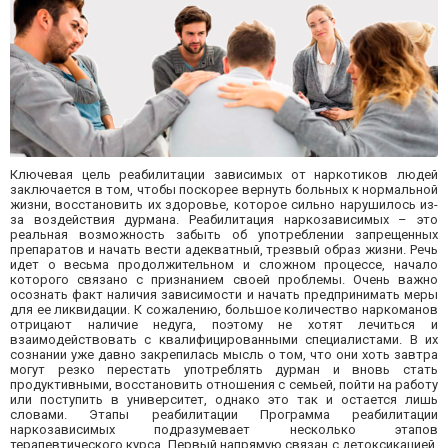
Ключевая цель реабилитации зависимых от наркотиков людей
заключается в том, чтобы поскорее вернуть больных к нормальной
жизни, восстановить их здоровье, которое сильно нарушилось из-
за воздействия дурмана. Реабилитация наркозависимых – это
реальная возможность забыть об употреблении запрещенных
препаратов и начать вести адекватный, трезвый образ жизни. Речь
идет о весьма продолжительном и сложном процессе, начало
которого связано с признанием своей проблемы. Очень важно
осознать факт наличия зависимости и начать предпринимать меры
для ее ликвидации. К сожалению, большое количество наркоманов
отрицают наличие недуга, поэтому не хотят лечиться и
взаимодействовать с квалифицированными специалистами. В их
сознании уже давно закрепилась мысль о том, что они хоть завтра
могут резко перестать употреблять дурман и вновь стать
продуктивными, восстановить отношения с семьей, пойти на работу
или поступить в университет, однако это так и остается лишь
словами. Этапы реабилитации Программа реабилитации
наркозависимых подразумевает несколько этапов
терапевтического курса. Первый напрямую связан с детоксикацией,