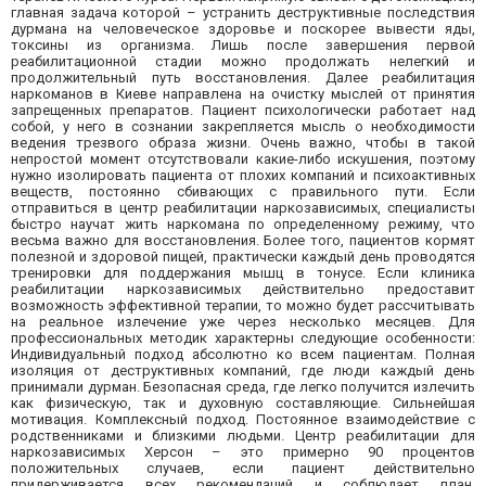
главная задача которой – устранить деструктивные последствия
дурмана на человеческое здоровье и поскорее вывести яды,
токсины из организма. Лишь после завершения первой
реабилитационной стадии можно продолжать нелегкий и
продолжительный путь восстановления. Далее реабилитация
наркоманов в Киеве направлена на очистку мыслей от принятия
запрещенных препаратов. Пациент психологически работает над
собой, у него в сознании закрепляется мысль о необходимости
ведения трезвого образа жизни. Очень важно, чтобы в такой
непростой момент отсутствовали какие-либо искушения, поэтому
нужно изолировать пациента от плохих компаний и психоактивных
веществ, постоянно сбивающих с правильного пути. Если
отправиться в центр реабилитации наркозависимых, специалисты
быстро научат жить наркомана по определенному режиму, что
весьма важно для восстановления. Более того, пациентов кормят
полезной и здоровой пищей, практически каждый день проводятся
тренировки для поддержания мышц в тонусе. Если клиника
реабилитации наркозависимых действительно предоставит
возможность эффективной терапии, то можно будет рассчитывать
на реальное излечение уже через несколько месяцев. Для
профессиональных методик характерны следующие особенности:
Индивидуальный подход абсолютно ко всем пациентам. Полная
изоляция от деструктивных компаний, где люди каждый день
принимали дурман. Безопасная среда, где легко получится излечить
как физическую, так и духовную составляющие. Сильнейшая
мотивация. Комплексный подход. Постоянное взаимодействие с
родственниками и близкими людьми. Центр реабилитации для
наркозависимых Херсон – это примерно 90 процентов
положительных случаев, если пациент действительно
придерживается всех рекомендаций и соблюдает план.