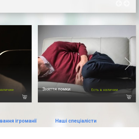
Зняття ломки
 наличии
Есть в наличии
вання ігроманії
Наші спеціалісти