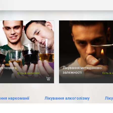
дліткового
Лікування метадонової
залежності
Есть в наличии
Есть в
ння наркоманії
Лікування алкоголізму
Ліку