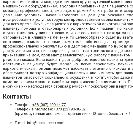
наркологической клинике, где возможен круглосуточный мониторин
медицинским оборудованием, а условия пребывания для пациентов 
команда профессионалов, имеющих огромный опыт работы в сфере 
домашних условиях. Вызов нарколога на дом для оказания св
востребованных услуг, которую мы предоставляем своим пациентам.
для него время. Лечение пациентов с наркотической алкогольной за
пациенту помощи в стационарных условиях. Если пациент по каки
осуществлялось у них на глазах; или же если пациент находится 
отправиться в клинику на лечение, то целесообразно будет вызват
состояния; снимет тяжелые симптомы абстиненции; проведет
профессиональную консультацию и даст рекомендации по выходу из
для улучшения сна, пищеварения, для снятия тревожного и депрес
приехавший на дом, проведет разъяснительную работу с пациентом, 
родственниками. Если пациент даст добровольное согласие на дал
обстановке пациенту будет морально легче переносить лечени
наркологическая помощь поможет избежать летального исхода в с
обеспечивает полную конфиденциальность и анонимность для пацие
пациентов опасаются социального осуждения и хотят, чтобы даже 
помогает людям с алкогольной или наркотической зависимостью. Тыс
многих из них наблюдается стойкая ремиссия, поскольку они ведут тр
Контакты
Телефон:
+38 (067) 400 44 77
Телефон в Молдове:
+373 (22) 90-38-52
(круглосуточная анонимная горячая линия)Звонок бесплатный!
E-mail:
info@clinic-centr.com