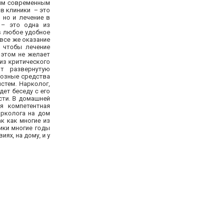
мым современным
в клиники – это
 но и лечение в
 – это одна из
в любое удобное
все же оказание
, чтобы лечение
 этом не желает
из критического
ит развернутую
тозные средства
стем. Нарколог,
ет беседу с его
сти. В домашней
я компетентная
арколога на дом
к как многие из
ики многие годы
ях, на дому, и у