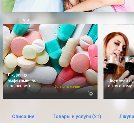
Лікування
амфетамінової
Лікування пі
залежності
алкоголізму
Есть в наличии
Описание
Товары и услуги (21)
Лікува