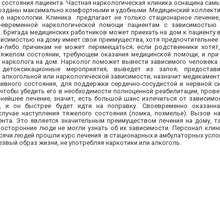
г состояния пациента. Частная наркологическая клиника оснащена са
созданы максимально комфортными и удобными. Медицинский коллекти
наркологии. Клиника предлагает не только стационарное лечение,
оевременной наркологической помощи пациентам с зависимостью
 Бригада медицинских работников может приехать на дом к пациенту 
висимостью на дому имеет свои преимущества, хотя предпочтительнее 
м-либо причинам не может перемещаться; если родственники хотят
в тяжелом состоянии, требующем оказания медицинской помощи, и при
ь нарколога на дом. Нарколог поможет вывести зависимого человека 
 детоксикационные мероприятия; выведет из запоя; предостав
 алкогольной или наркологической зависимости; назначит медикамен
сивного состояния, для поддержки сердечно-сосудистой и нервной си
чтобы убедить его в необходимости полноценной реабилитации, провед
ьнейшее лечение, значит, есть большой шанс излечиться от зависимо
е, и он быстрее будет идти на поправку. Своевременно оказанна
лучае наступления тяжелого состояния (ломка, похмелье). Вызов н
нта. Это является значительным преимуществом лечения на дому, та
посторонние люди не могли узнать об их зависимости. Персонал клин
ячи людей прошли курс лечения в стационарных и амбулаторных услови
езвый образ жизни, не употребляя наркотики или алкоголь.