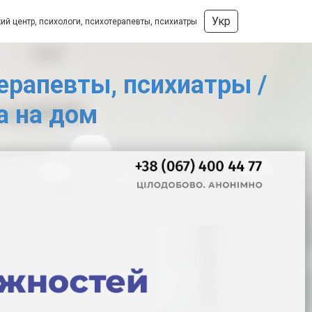
Укр
ий центр, психологи, психотерапевты, психиатры
терапевты, психиатры /
а на дом