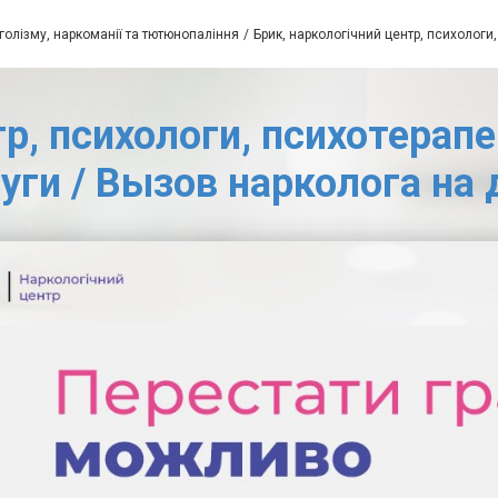
голізму, наркоманії та тютюнопаління
Брик, наркологічний центр, психологи
р, психологи, психотерапе
уги / Вызов нарколога на