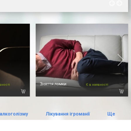
Зняття ломки
вності
Є в наявності
 алкоголізму
Лікування ігроманії
Ще