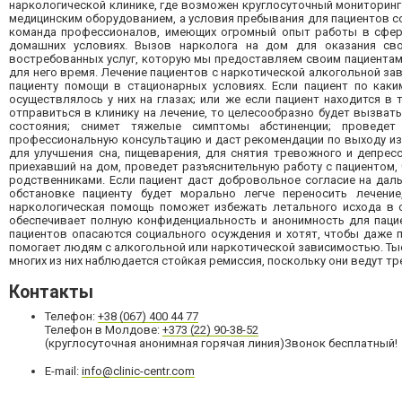
наркологической клинике, где возможен круглосуточный мониторин
медицинским оборудованием, а условия пребывания для пациентов 
команда профессионалов, имеющих огромный опыт работы в сфере 
домашних условиях. Вызов нарколога на дом для оказания св
востребованных услуг, которую мы предоставляем своим пациентам.
для него время. Лечение пациентов с наркотической алкогольной за
пациенту помощи в стационарных условиях. Если пациент по каки
осуществлялось у них на глазах; или же если пациент находится 
отправиться в клинику на лечение, то целесообразно будет вызват
состояния; снимет тяжелые симптомы абстиненции; проведет
профессиональную консультацию и даст рекомендации по выходу из
для улучшения сна, пищеварения, для снятия тревожного и депрес
приехавший на дом, проведет разъяснительную работу с пациентом, 
родственниками. Если пациент даст добровольное согласие на дал
обстановке пациенту будет морально легче переносить лечени
наркологическая помощь поможет избежать летального исхода в с
обеспечивает полную конфиденциальность и анонимность для пацие
пациентов опасаются социального осуждения и хотят, чтобы даже 
помогает людям с алкогольной или наркотической зависимостью. Тыс
многих из них наблюдается стойкая ремиссия, поскольку они ведут тр
Контакты
Телефон:
+38 (067) 400 44 77
Телефон в Молдове:
+373 (22) 90-38-52
(круглосуточная анонимная горячая линия)Звонок бесплатный!
E-mail:
info@clinic-centr.com