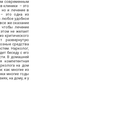
мым современным
в клиники – это
 но и лечение в
 – это одна из
в любое удобное
все же оказание
, чтобы лечение
 этом не желает
из критического
ит развернутую
тозные средства
стем. Нарколог,
ет беседу с его
сти. В домашней
я компетентная
арколога на дом
к как многие из
ики многие годы
ях, на дому, и у