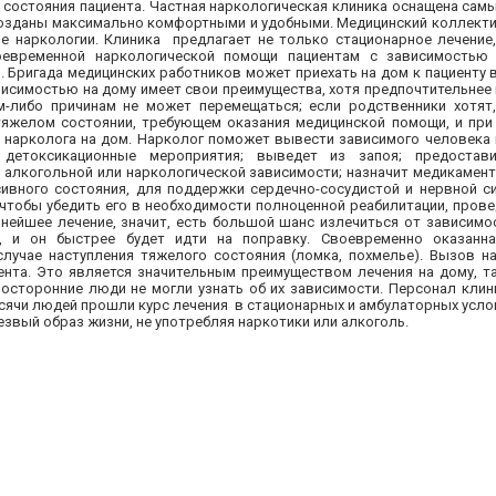
г состояния пациента. Частная наркологическая клиника оснащена са
созданы максимально комфортными и удобными. Медицинский коллекти
наркологии. Клиника предлагает не только стационарное лечение,
оевременной наркологической помощи пациентам с зависимостью
 Бригада медицинских работников может приехать на дом к пациенту 
висимостью на дому имеет свои преимущества, хотя предпочтительнее 
м-либо причинам не может перемещаться; если родственники хотят
в тяжелом состоянии, требующем оказания медицинской помощи, и при
ь нарколога на дом. Нарколог поможет вывести зависимого человека 
 детоксикационные мероприятия; выведет из запоя; предостав
 алкогольной или наркологической зависимости; назначит медикамен
сивного состояния, для поддержки сердечно-сосудистой и нервной си
чтобы убедить его в необходимости полноценной реабилитации, провед
ьнейшее лечение, значит, есть большой шанс излечиться от зависимо
е, и он быстрее будет идти на поправку. Своевременно оказанна
лучае наступления тяжелого состояния (ломка, похмелье). Вызов н
нта. Это является значительным преимуществом лечения на дому, та
посторонние люди не могли узнать об их зависимости. Персонал клин
ячи людей прошли курс лечения в стационарных и амбулаторных услови
езвый образ жизни, не употребляя наркотики или алкоголь.