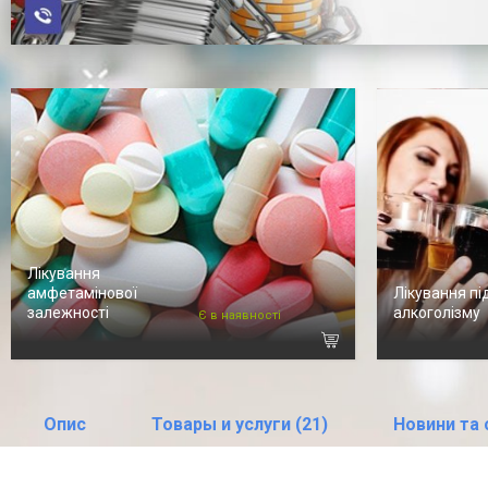
Лікування
амфетамінової
Лікування пі
залежності
алкоголізму
Є в наявності
Опис
Товары и услуги (21)
Новини та с