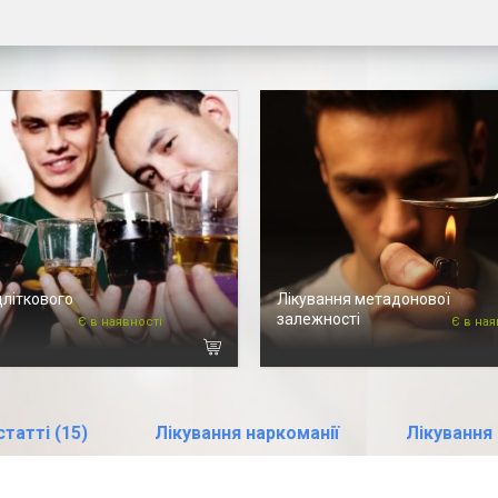
дліткового
Лікування метадонової
залежності
Є в наявності
Є в ная
татті (15)
Лікування наркоманії
Лікування