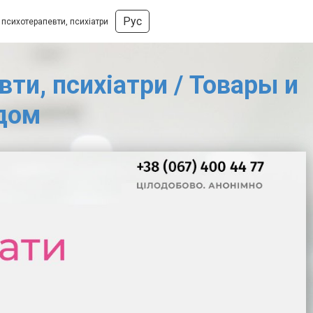
Рус
, психотерапевти, психіатри
вти, психіатри / Товары и
 дом