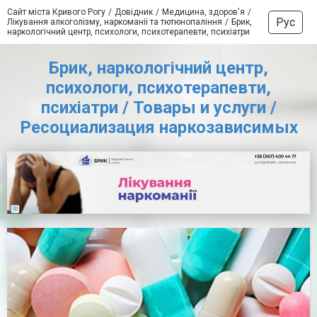
Сайт міста Кривого Рогу
Довідник
Медицина, здоров'я
Рус
Лікування алкоголізму, наркоманії та тютюнопаління
Брик,
наркологічний центр, психологи, психотерапевти, психіатри
Брик, наркологічний центр,
психологи, психотерапевти,
психіатри / Товары и услуги /
Ресоциализация наркозависимых