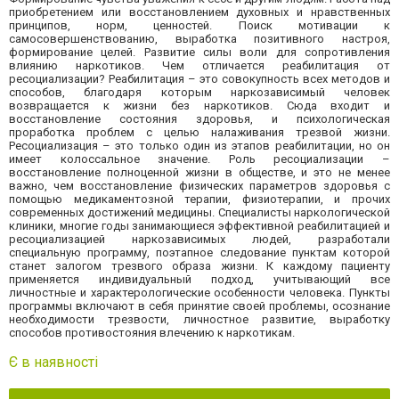
приобретением или восстановлением духовных и нравственных
принципов, норм, ценностей. Поиск мотивации к
самосовершенствованию, выработка позитивного настроя,
формирование целей. Развитие силы воли для сопротивления
влиянию наркотиков. Чем отличается реабилитация от
ресоциализации? Реабилитация – это совокупность всех методов и
способов, благодаря которым наркозависимый человек
возвращается к жизни без наркотиков. Сюда входит и
восстановление состояния здоровья, и психологическая
проработка проблем с целью налаживания трезвой жизни.
Ресоциализация – это только один из этапов реабилитации, но он
имеет колоссальное значение. Роль ресоциализации –
восстановление полноценной жизни в обществе, и это не менее
важно, чем восстановление физических параметров здоровья с
помощью медикаментозной терапии, физиотерапии, и прочих
современных достижений медицины. Специалисты наркологической
клиники, многие годы занимающиеся эффективной реабилитацией и
ресоциализацией наркозависимых людей, разработали
специальную программу, поэтапное следование пунктам которой
станет залогом трезвого образа жизни. К каждому пациенту
применяется индивидуальный подход, учитывающий все
личностные и характерологические особенности человека. Пункты
программы включают в себя принятие своей проблемы, осознание
необходимости трезвости, личностное развитие, выработку
способов противостояния влечению к наркотикам.
Є в наявності