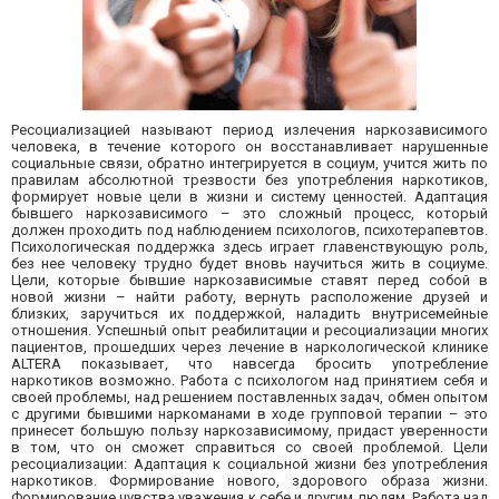
Ресоциализацией называют период излечения наркозависимого
человека, в течение которого он восстанавливает нарушенные
социальные связи, обратно интегрируется в социум, учится жить по
правилам абсолютной трезвости без употребления наркотиков,
формирует новые цели в жизни и систему ценностей. Адаптация
бывшего наркозависимого – это сложный процесс, который
должен проходить под наблюдением психологов, психотерапевтов.
Психологическая поддержка здесь играет главенствующую роль,
без нее человеку трудно будет вновь научиться жить в социуме.
Цели, которые бывшие наркозависимые ставят перед собой в
новой жизни – найти работу, вернуть расположение друзей и
близких, заручиться их поддержкой, наладить внутрисемейные
отношения. Успешный опыт реабилитации и ресоциализации многих
пациентов, прошедших через лечение в наркологической клинике
ALTERA показывает, что навсегда бросить употребление
наркотиков возможно. Работа с психологом над принятием себя и
своей проблемы, над решением поставленных задач, обмен опытом
с другими бывшими наркоманами в ходе групповой терапии – это
принесет большую пользу наркозависимому, придаст уверенности
в том, что он сможет справиться со своей проблемой. Цели
ресоциализации: Адаптация к социальной жизни без употребления
наркотиков. Формирование нового, здорового образа жизни.
Формирование чувства уважения к себе и другим людям. Работа над