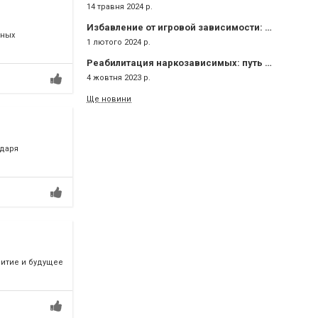
14 травня 2024 р.
Избавление от игровой зависимости: реальность или иллюзия?
ьных
1 лютого 2024 р.
Реабилитация наркозависимых: путь к новой жизни
4 жовтня 2023 р.
Ще новини
одаря
витие и будущее