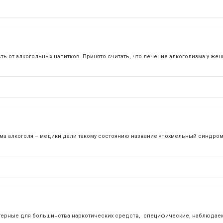
 от алкогольных напитков. Принято считать, что лечение алкоголизма у же
ма алкоголя – медики дали такому состоянию название «похмельный синдром»
актерные для большинства наркотических средств, специфические, наблюда