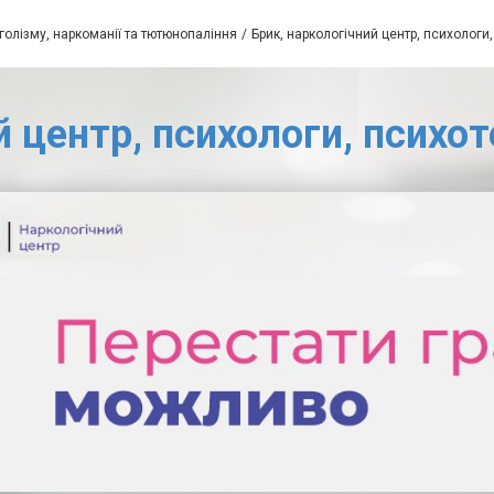
голізму, наркоманії та тютюнопаління
Брик, наркологічний центр, психологи
й центр, психологи, психот