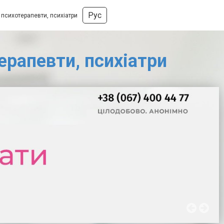
Рус
, психотерапевти, психіатри
ерапевти, психіатри