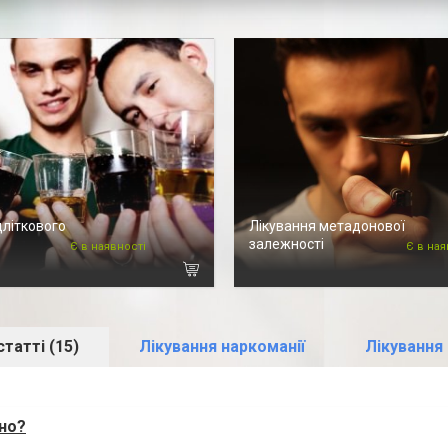
дліткового
Лікування метадонової
залежності
Є в наявності
Є в ная
татті (15)
Лікування наркоманії
Лікування
сно?