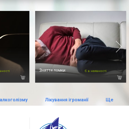
Зняття ломки
вності
Є в наявності
 алкоголізму
Лікування ігроманії
Ще