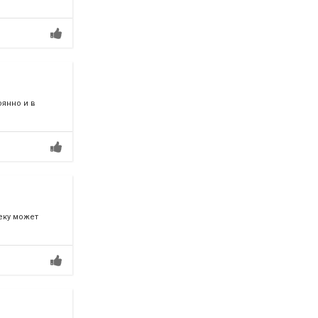
оянно и в
еку может