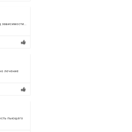
 зависимости...
но лечение
ность пьющего