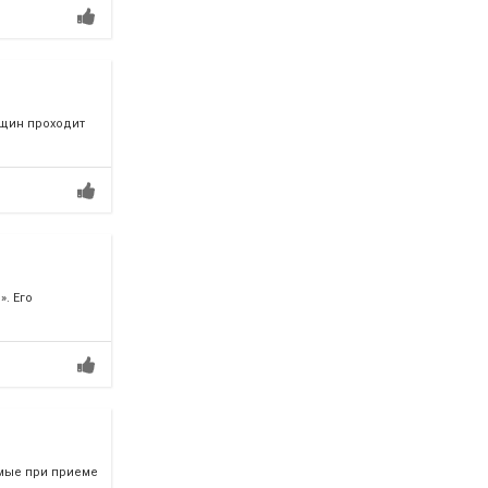
нщин проходит
. Его
емые при приеме