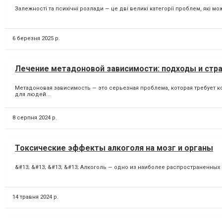
Залежності та психічні розлади — це дві великі категорії проблем, які мо
6 березня 2025 р.
Лечение метадоновой зависимости: подходы и стр
Метадоновая зависимость — это серьезная проблема, которая требует 
для людей...
8 серпня 2024 р.
Токсические эффекты алкоголя на мозг и органы
&#13; &#13; &#13; &#13; Алкоголь — одно из наиболее распространенных
14 травня 2024 р.