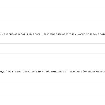
ных напитков в больших дозах. Злоупотребляя алкоголем, когда человек пост
ода. Любая неосторожность или небрежность в отношении к больному челов