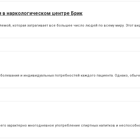
 в наркологическом центре Брик
емой, которая затрагивает все большее число людей по всему миру. Этот вид
аболевания и индивидуальных потребностей каждого пациента. Однако, обыч
 него характерно многодневное употребление спиртных напитков и неспособ