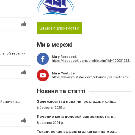
Це моє підприємство
Ми в мережі
ельной терапии
Ми у Facebook
https://facebook.com/profile.php?id=100031263648156
Ми в Youtube
https://www.youtube.com/channel/UC3svAczmLIf02oUWc52hUkQ
Новини та статті
Залежності та психічні розлади: як лікувати одночасно?
ствие на...
6 березня 2025 р.
Лечение метадоновой зависимости: подходы и стратегии
8 серпня 2024 р.
Токсические эффекты алкоголя на мозг и органы