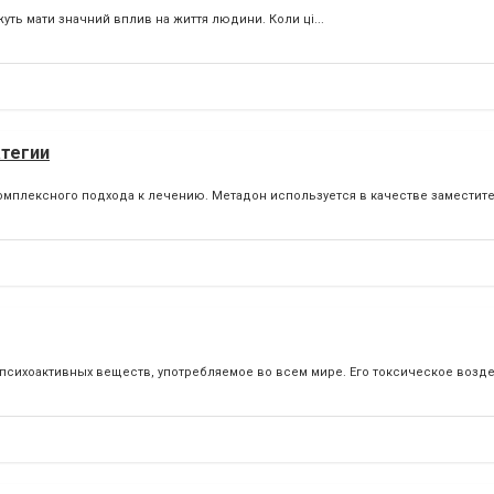
жуть мати значний вплив на життя людини. Коли ці...
атегии
комплексного подхода к лечению. Метадон используется в качестве заместит
 психоактивных веществ, употребляемое во всем мире. Его токсическое воздей