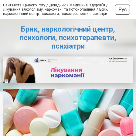
Сайт міста Кривого Рогу
Довідник
Медицина, здоров'я
Рус
Лікування алкоголізму, наркоманії та тютюнопаління
Брик,
наркологічний центр, психологи, психотерапевти, психіатри
Брик, наркологічний центр,
психологи, психотерапевти,
психіатри