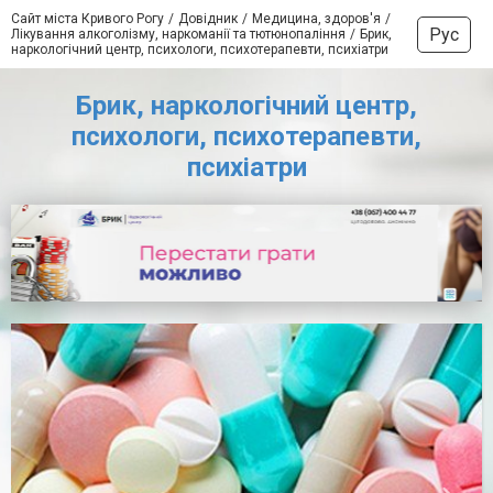
Сайт міста Кривого Рогу
Довідник
Медицина, здоров'я
Рус
Лікування алкоголізму, наркоманії та тютюнопаління
Брик,
наркологічний центр, психологи, психотерапевти, психіатри
Брик, наркологічний центр,
психологи, психотерапевти,
психіатри