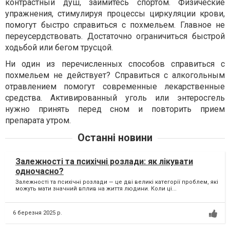
контрастный душ, займитесь спортом. Физические
упражнения, стимулируя процессы циркуляции крови,
помогут быстро справиться с похмельем. Главное не
переусердствовать. Достаточно ограничиться быстрой
ходьбой или бегом трусцой.
Ни один из перечисленных способов справиться с
похмельем не действует? Справиться с алкогольным
отравлением помогут современные лекарственные
средства. Активированный уголь или энтеросгель
нужно принять перед сном и повторить прием
препарата утром.
Останні новини
Залежності та психічні розлади: як лікувати
одночасно?
Залежності та психічні розлади — це дві великі категорії проблем, які
можуть мати значний вплив на життя людини. Коли ці...
6 березня 2025 р.