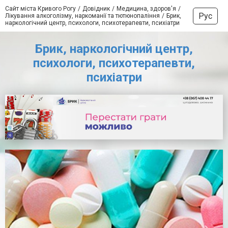
Сайт міста Кривого Рогу
Довідник
Медицина, здоров'я
Рус
Лікування алкоголізму, наркоманії та тютюнопаління
Брик,
наркологічний центр, психологи, психотерапевти, психіатри
Брик, наркологічний центр,
психологи, психотерапевти,
психіатри