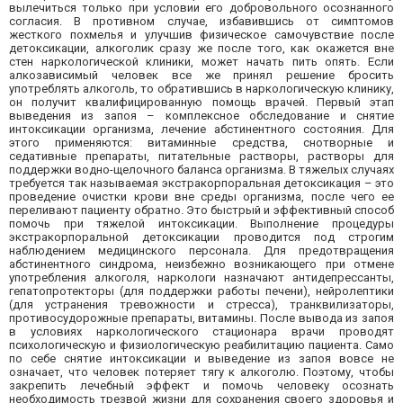
вылечиться только при условии его добровольного осознанного
согласия. В противном случае, избавившись от симптомов
жесткого похмелья и улучшив физическое самочувствие после
детоксикации, алкоголик сразу же после того, как окажется вне
стен наркологической клиники, может начать пить опять. Если
алкозависимый человек все же принял решение бросить
употреблять алкоголь, то обратившись в наркологическую клинику,
он получит квалифицированную помощь врачей. Первый этап
выведения из запоя – комплексное обследование и снятие
интоксикации организма, лечение абстинентного состояния. Для
этого применяются: витаминные средства, снотворные и
седативные препараты, питательные растворы, растворы для
поддержки водно-щелочного баланса организма. В тяжелых случаях
требуется так называемая экстракорпоральная детоксикация – это
проведение очистки крови вне среды организма, после чего ее
переливают пациенту обратно. Это быстрый и эффективный способ
помочь при тяжелой интоксикации. Выполнение процедуры
экстракорпоральной детоксикации проводится под строгим
наблюдением медицинского персонала. Для предотвращения
абстинентного синдрома, неизбежно возникающего при отмене
употребления алкоголя, наркологи назначают антидепрессанты,
гепатопротекторы (для поддержки работы печени), нейролептики
(для устранения тревожности и стресса), транквилизаторы,
противосудорожные препараты, витамины. После вывода из запоя
в условиях наркологического стационара врачи проводят
психологическую и физиологическую реабилитацию пациента. Само
по себе снятие интоксикации и выведение из запоя вовсе не
означает, что человек потеряет тягу к алкоголю. Поэтому, чтобы
закрепить лечебный эффект и помочь человеку осознать
необходимость трезвой жизни для сохранения своего здоровья и