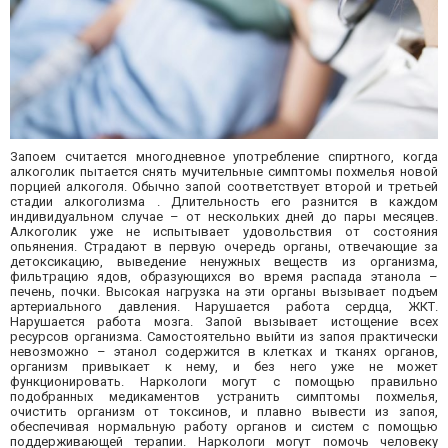
Запоем считается многодневное употребление спиртного, когда
алкоголик пытается снять мучительные симптомы похмелья новой
порцией алкоголя. Обычно запой соответствует второй и третьей
стадии алкоголизма . Длительность его разнится в каждом
индивидуальном случае – от нескольких дней до пары месяцев.
Алкоголик уже не испытывает удовольствия от состояния
опьянения. Страдают в первую очередь органы, отвечающие за
детоксикацию, выведение ненужных веществ из организма,
фильтрацию ядов, образующихся во время распада этанола –
печень, почки. Высокая нагрузка на эти органы вызывает подъем
артериального давления. Нарушается работа сердца, ЖКТ.
Нарушается работа мозга. Запой вызывает истощение всех
ресурсов организма. Самостоятельно выйти из запоя практически
невозможно – этанол содержится в клетках и тканях органов,
организм привыкает к нему, и без него уже не может
функционировать. Наркологи могут с помощью правильно
подобранных медикаментов устранить симптомы похмелья,
очистить организм от токсинов, и плавно вывести из запоя,
обеспечивая нормальную работу органов и систем с помощью
поддерживающей терапии. Наркологи могут помочь человеку