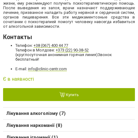
жизни, ему рекомендуют получить психотерапевтическую помощь.
После выведения из запоя, врачи назначают поддерживающее
лечение, призванное наладить работу нервной и сердечной систем,
органов пищеварения. Все эти медикаментозные средства в
сочетании с психотерапией помогут человеку навсегда избавиться
от алкогольной зависимости.
Контакты
Телефон:
+38 (067) 400 44 77
Телефон в Молдове:
+373 (22) 90-38-52
(круглосуточная анонимная горячая линия)Звонок
бесплатный!
E-mail:
info@clinic-centr.com
Є в наявності
Купить
Лікування алкоголізму (7)
Лікування наркоманії (8)
Лікування ігроманії (1)