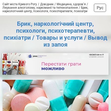
Сайт міста Кривого Рогу
Довідник
Медицина, здоров'я
Рус
Лікування алкоголізму, наркоманії та тютюнопаління
Брик,
наркологічний центр, психологи, психотерапевти, психіатри
Брик, наркологічний центр,
психологи, психотерапевти,
психіатри / Товары и услуги / Вывод
из запоя